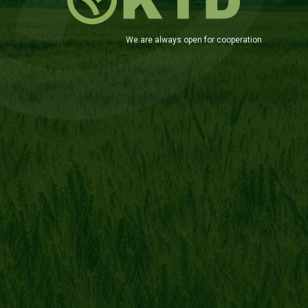
W
e
a
r
e
a
l
w
a
y
s
o
p
e
n
f
o
r
c
o
o
p
e
r
a
t
i
o
n